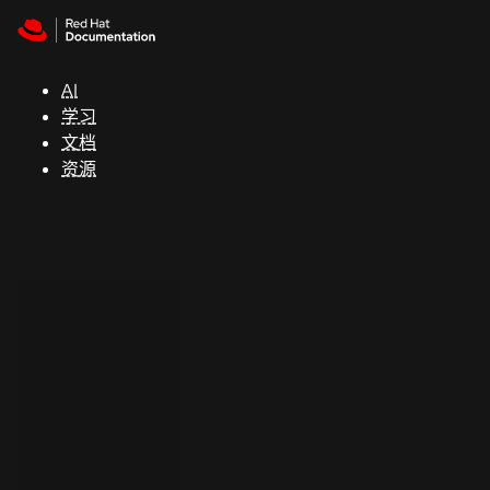
Skip to navigation
Skip to content
支
持
AI
学习
控制台
文档
（Console）
资源
开
发
人
员
开
始
试
用
联