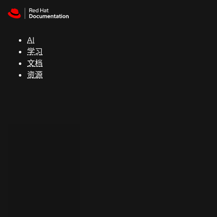
Skip to navigation
Skip to content
支
持
AI
学习
控制台
文档
（Console）
资源
开
发
人
员
开
始
试
用
联