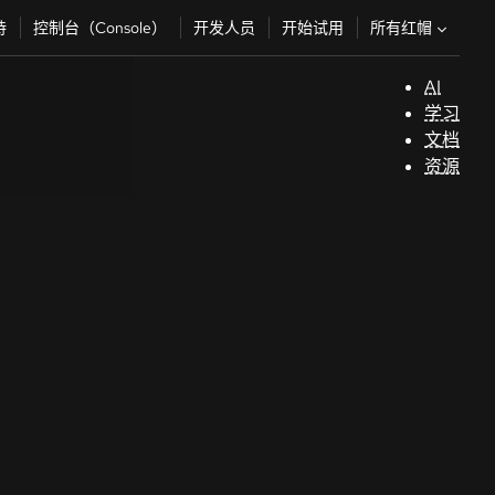
所有红帽
持
控制台（Console）
开发人员
开始试用
AI
支
学习
持
文档
资源
（
开
发
人
员
开
始
试
用