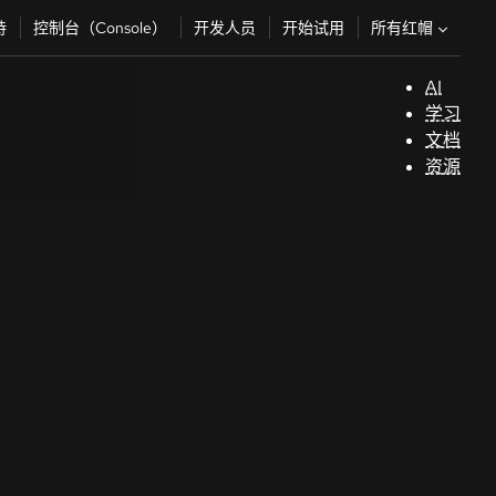
所有红帽
持
控制台（Console）
开发人员
开始试用
AI
支
学习
持
文档
资源
（
开
发
人
员
开
始
试
用