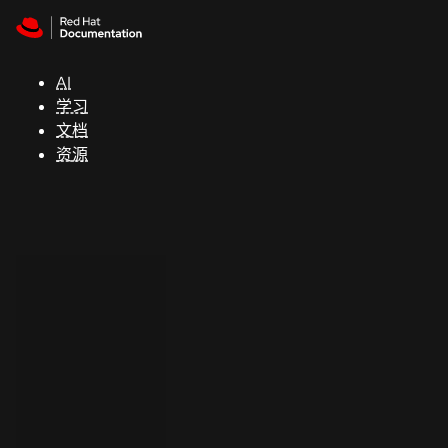
Skip to navigation
Skip to content
支
持
AI
学习
控制台
文档
（Console）
资源
开
发
人
员
开
始
试
用
联