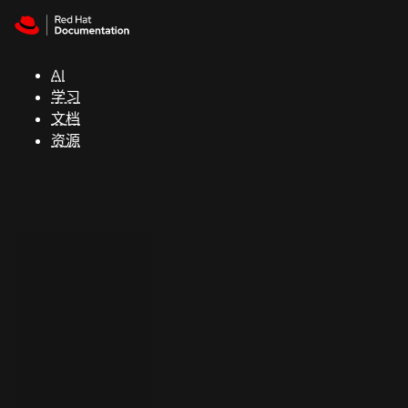
Skip to navigation
Skip to content
支
持
AI
学习
控制台
文档
（Console）
资源
开
发
人
员
开
始
试
用
联