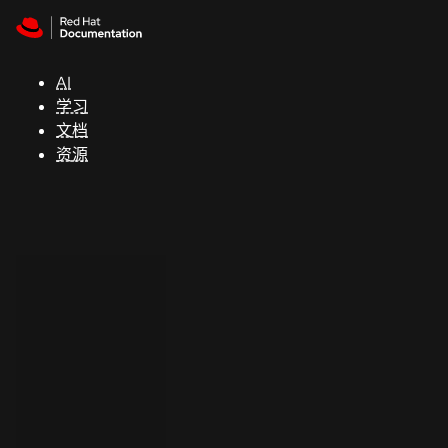
Skip to navigation
Skip to content
支
持
AI
学习
控制台
文档
（Console）
资源
开
发
人
员
开
始
试
用
联