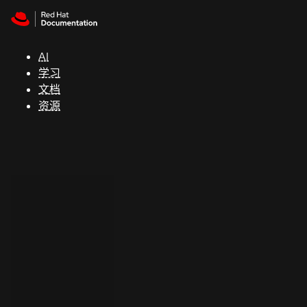
Skip to navigation
Skip to content
支
持
AI
学习
控制台
文档
（Console）
资源
开
发
人
员
开
始
试
用
联