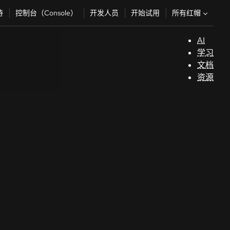
所有红帽
持
控制台（Console）
开发人员
开始试用
AI
支
学习
持
文档
资源
（
开
发
人
员
开
始
试
用