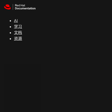
Skip to navigation
Skip to content
支
持
AI
学习
控制台
文档
（Console）
资源
开
发
人
员
开
始
试
用
联