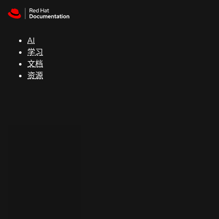
Skip to navigation
Skip to content
支
持
AI
学习
控制台
文档
（Console）
资源
开
发
人
员
开
始
试
用
联