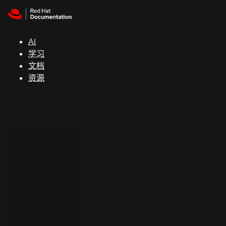
Skip to navigation
Skip to content
支
持
AI
学习
控制台
文档
（Console）
资源
开
发
人
员
开
始
试
用
联