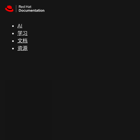
Skip to navigation
Skip to content
支
持
AI
学习
控制台
文档
（Console）
资源
开
发
人
员
开
始
试
用
联