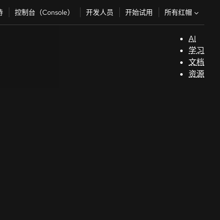
所有红帽
持
控制台（Console）
开发人员
开始试用
AI
支
学习
持
文档
资源
（
开
发
人
员
开
始
试
用