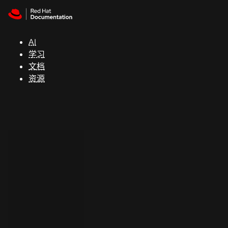
Skip to navigation
Skip to content
支
持
AI
学习
控制台
文档
（Console）
资源
开
发
人
员
开
始
试
用
联