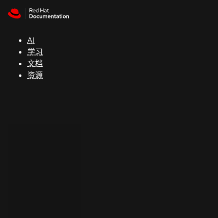
Skip to navigation
Skip to content
支
持
AI
学习
控制台
文档
（Console）
资源
开
发
人
员
开
始
试
用
联