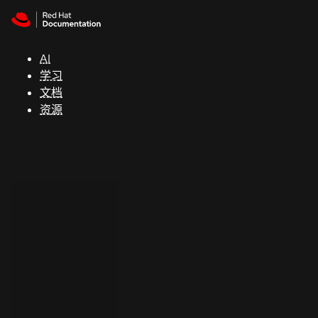
Skip to navigation
Skip to content
支
持
AI
学习
控制台
文档
（Console）
资源
开
发
人
员
开
始
试
用
联