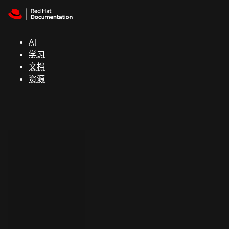
Skip to navigation
Skip to content
支
持
AI
学习
控制台
文档
（Console）
资源
开
发
人
员
开
始
试
用
联