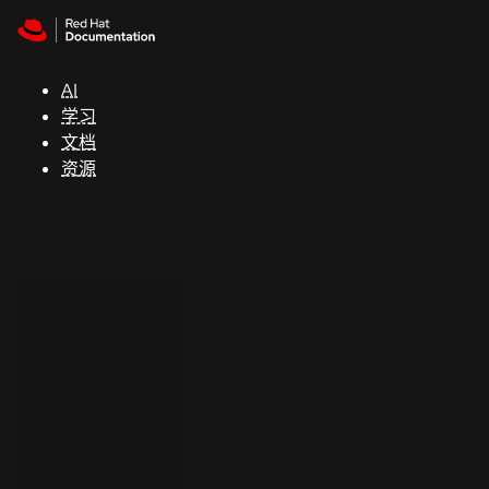
Skip to navigation
Skip to content
支
持
AI
学习
控制台
文档
（Console）
资源
开
发
人
员
开
始
试
用
联