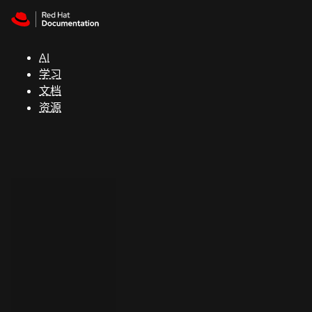
Skip to navigation
Skip to content
支
持
AI
学习
控制台
文档
（Console）
资源
开
发
人
员
开
始
试
用
联