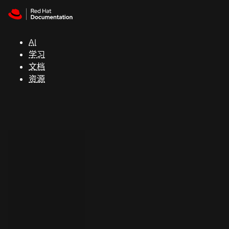
Skip to navigation
Skip to content
支
持
AI
学习
控制台
文档
（Console）
资源
开
发
人
员
开
始
试
用
联