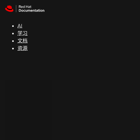
Skip to navigation
Skip to content
支
持
AI
学习
控制台
文档
（Console）
资源
开
发
人
员
开
始
试
用
联