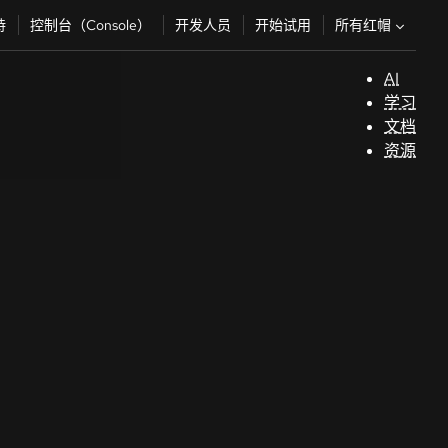
所有红帽
持
控制台（Console）
开发人员
开始试用
AI
支
学习
持
文档
资源
（
开
发
人
员
开
始
试
用