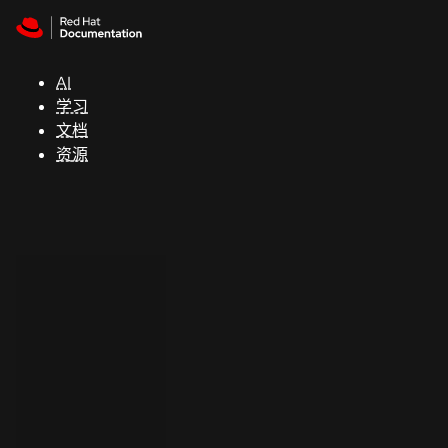
Skip to navigation
Skip to content
支
持
AI
学习
控制台
文档
（Console）
资源
开
发
人
员
开
始
试
用
联