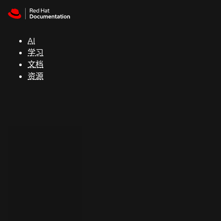
Skip to navigation
Skip to content
支
持
AI
学习
控制台
文档
（Console）
资源
开
发
人
员
开
始
试
用
联