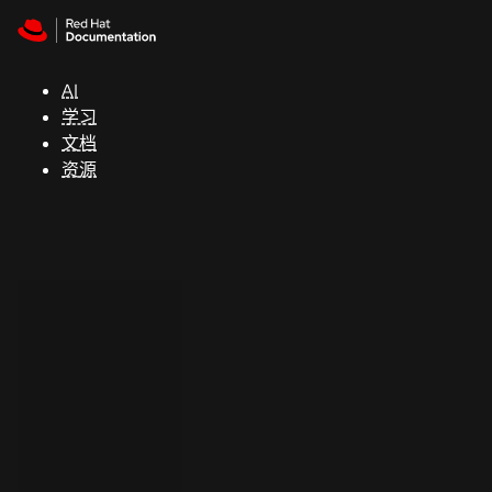
Skip to navigation
Skip to content
支
持
AI
学习
控制台
文档
（Console）
资源
开
发
人
员
开
始
试
用
联