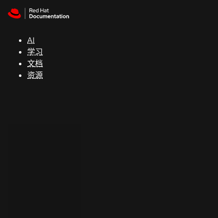
Skip to navigation
Skip to content
支
持
AI
学习
控制台
文档
（Console）
资源
开
发
人
员
开
始
试
用
联