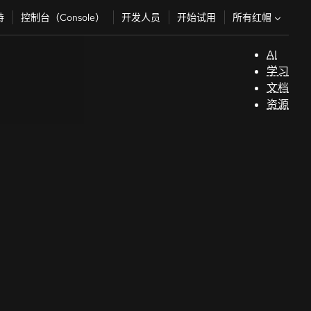
所有红帽
持
控制台（Console）
开发人员
开始试用
AI
支
学习
持
文档
资源
（
开
发
人
员
开
始
试
用