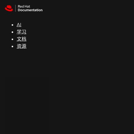
Skip to navigation
Skip to content
支
持
AI
学习
控制台
文档
（Console）
资源
开
发
人
员
开
始
试
用
联