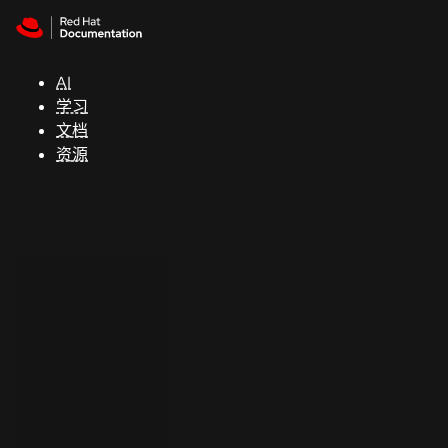
Skip to navigation
Skip to content
支
持
AI
学习
控制台
文档
（Console）
资源
开
发
人
员
开
始
试
用
联