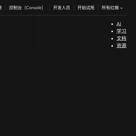
所有红帽
持
控制台（Console）
开发人员
开始试用
AI
支
学习
持
文档
资源
（
开
发
人
员
开
始
试
用