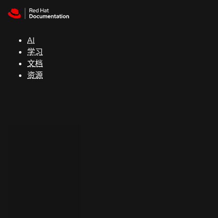
Skip to navigation
Skip to content
支
持
AI
学习
控制台
文档
（Console）
资源
开
发
人
员
开
始
试
用
联