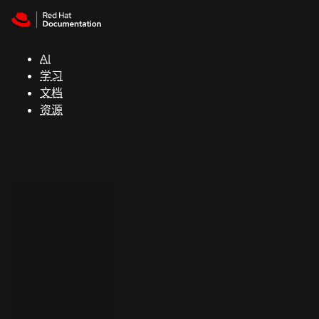
Skip to navigation
Skip to content
支
持
AI
学习
控制台
文档
（Console）
资源
开
发
人
员
开
始
试
用
联