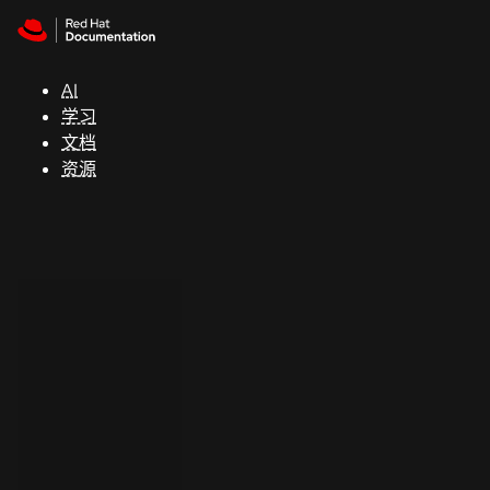
Skip to navigation
Skip to content
支
持
AI
学习
控制台
文档
（Console）
资源
开
发
人
员
开
始
试
用
联