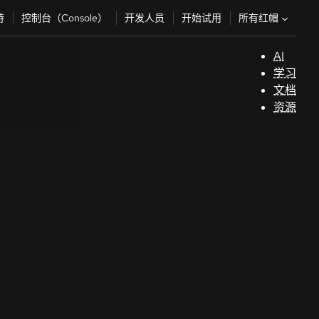
所有红帽
持
控制台（Console）
开发人员
开始试用
AI
支
学习
持
文档
资源
（
开
发
人
员
开
始
试
用