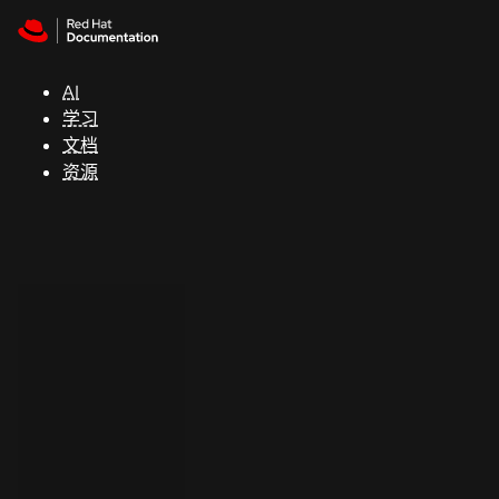
Skip to navigation
Skip to content
支
持
AI
学习
控制台
文档
（Console）
资源
开
发
人
员
开
始
试
用
联