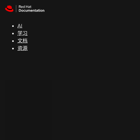
Skip to navigation
Skip to content
支
持
AI
学习
控制台
文档
（Console）
资源
开
发
人
员
开
始
试
用
联