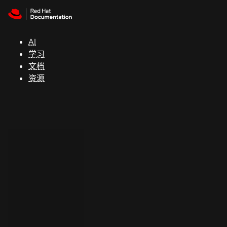
Skip to navigation
Skip to content
支
持
AI
学习
控制台
文档
（Console）
资源
开
发
人
员
开
始
试
用
联