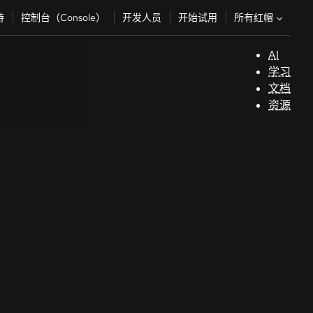
所有红帽
持
控制台（Console）
开发人员
开始试用
AI
支
学习
持
文档
资源
（
开
发
人
员
开
始
试
用