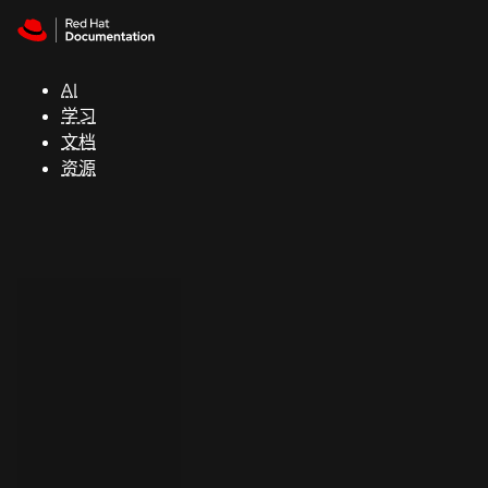
Skip to navigation
Skip to content
支
持
AI
学习
控制台
文档
（Console）
资源
开
发
人
员
开
始
试
用
联