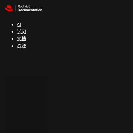
Skip to navigation
Skip to content
支
持
AI
学习
控制台
文档
（Console）
资源
开
发
人
员
开
始
试
用
联