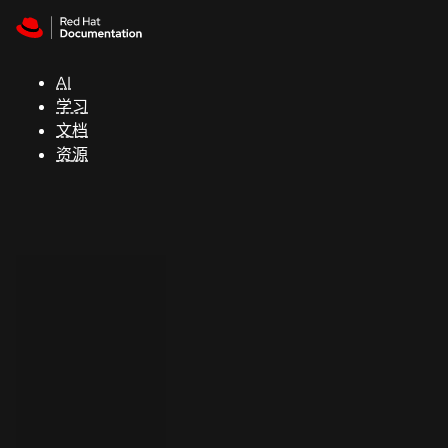
Skip to navigation
Skip to content
支
持
AI
学习
控制台
文档
（Console）
资源
开
发
人
员
开
始
试
用
联