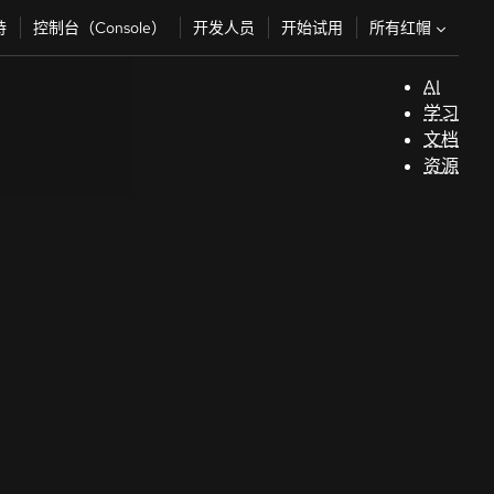
所有红帽
持
控制台（Console）
开发人员
开始试用
AI
支
学习
持
文档
资源
（
开
发
人
员
开
始
试
用