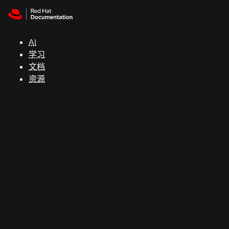
Skip to navigation
Skip to content
支
持
AI
学习
控制台
文档
（Console）
资源
开
发
人
员
开
始
试
用
联