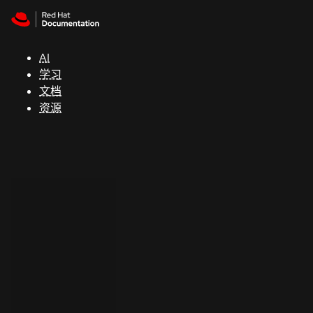
Skip to navigation
Skip to content
支
持
AI
学习
控制台
文档
（Console）
资源
开
发
人
员
开
始
试
用
联