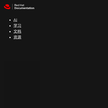
Skip to navigation
Skip to content
支
持
AI
学习
控制台
文档
（Console）
资源
开
发
人
员
开
始
试
用
联