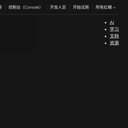
所有红帽
持
控制台（Console）
开发人员
开始试用
AI
支
学习
持
文档
资源
（
开
发
人
员
开
始
试
用