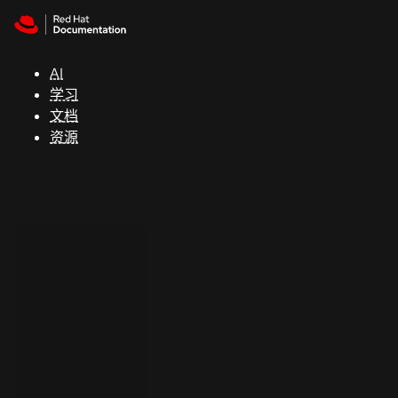
Skip to navigation
Skip to content
支
持
AI
学习
控制台
文档
（Console）
资源
开
发
人
员
开
始
试
用
联