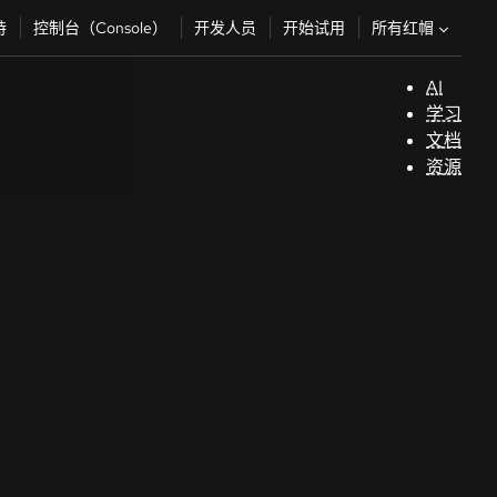
所有红帽
持
控制台（Console）
开发人员
开始试用
AI
支
学习
持
文档
资源
（
开
发
人
员
开
始
试
用