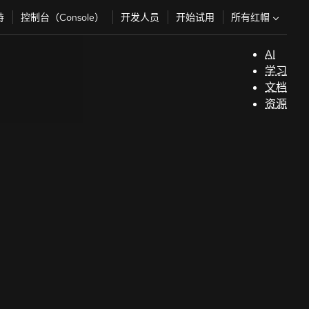
所有红帽
持
控制台（Console）
开发人员
开始试用
AI
支
学习
持
文档
资源
（
开
发
人
员
开
始
试
用